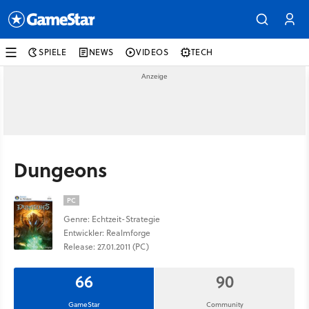
SPIELE
NEWS
VIDEOS
TECH
Dungeons
PC
Genre: Echtzeit-Strategie
Entwickler: Realmforge
Release: 27.01.2011 (PC)
66
90
GameStar
Community