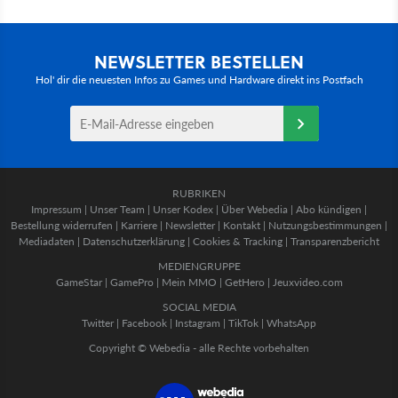
NEWSLETTER BESTELLEN
Hol' dir die neuesten Infos zu Games und Hardware direkt ins Postfach
RUBRIKEN
Impressum
|
Unser Team
|
Unser Kodex
|
Über Webedia
|
Abo kündigen
|
Bestellung widerrufen
|
Karriere
|
Newsletter
|
Kontakt
|
Nutzungsbestimmungen
|
Mediadaten
|
Datenschutzerklärung
|
Cookies & Tracking
|
Transparenzbericht
MEDIENGRUPPE
GameStar
|
GamePro
|
Mein MMO
|
GetHero
|
Jeuxvideo.com
SOCIAL MEDIA
Twitter
|
Facebook
|
Instagram
|
TikTok
|
WhatsApp
Copyright © Webedia - alle Rechte vorbehalten