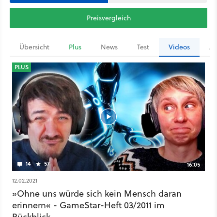
Preisvergleich
Übersicht
Plus
News
Test
Videos
Ar
PLUS
14
57
16:05
12.02.2021
»Ohne uns würde sich kein Mensch daran
erinnern« - GameStar-Heft 03/2011 im
Rückblick