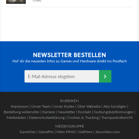
One)
NEWSLETTER BESTELLEN
Hol' dir die neuesten Infos zu Games und Hardware direkt ins Postfach
RUBRIKEN
Impressum
|
Unser Team
|
Unser Kodex
|
Über Webedia
|
Abo kündigen
|
Bestellung widerrufen
|
Karriere
|
Newsletter
|
Kontakt
|
Nutzungsbestimmungen
|
Mediadaten
|
Datenschutzerklärung
|
Cookies & Tracking
|
Transparenzbericht
MEDIENGRUPPE
GameStar
|
GamePro
|
Mein MMO
|
GetHero
|
Jeuxvideo.com