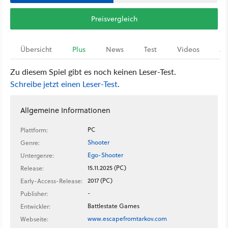
Preisvergleich
Übersicht
Plus
News
Test
Videos
Ar
Zu diesem Spiel gibt es noch keinen Leser-Test.
Schreibe jetzt einen Leser-Test
.
Allgemeine Informationen
PC
Plattform:
Shooter
Genre:
Ego-Shooter
Untergenre:
15.11.2025 (PC)
Release:
2017 (PC)
Early-Access-Release:
-
Publisher:
Battlestate Games
Entwickler:
www.escapefromtarkov.com
Webseite: