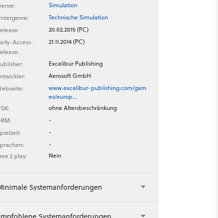
Simulation
enre:
Technische Simulation
ntergenre:
20.02.2015 (PC)
elease:
21.11.2014 (PC)
arly-Access-
elease:
Excalibur Publishing
ublisher:
Aerosoft GmbH
ntwickler:
www.excalibur-publishing.com/gam
ebseite:
es/europ…
ohne Altersbeschränkung
SK:
-
DRM:
-
pielzeit:
-
prachen:
Nein
ree 2 play:
Minimale Systemanforderungen
Empfohlene Systemanforderungen