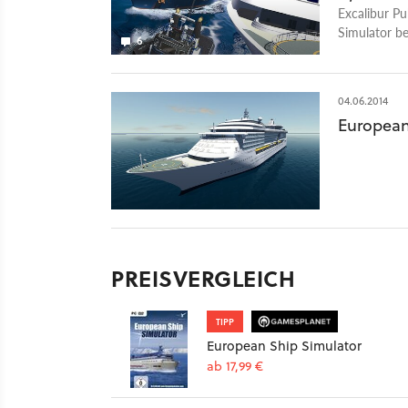
Excalibur Pu
Simulator b
6
Anforderung
04.06.2014
European
PREISVERGLEICH
TIPP
European Ship Simulator
ab 17,99 €