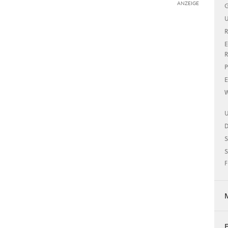
ANZEIGE
G
U
R
E
R
P
E
W
U
S
S
F