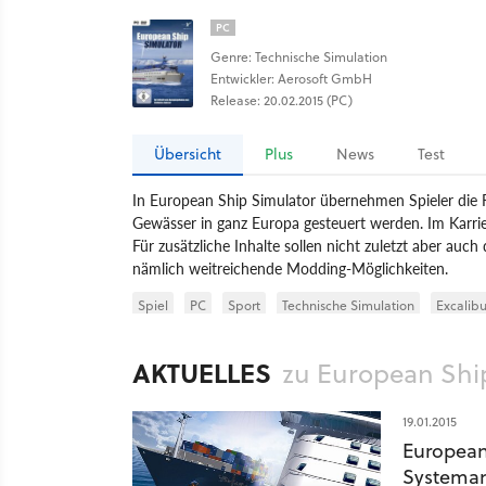
PC
Genre: Technische Simulation
Entwickler: Aerosoft GmbH
Release: 20.02.2015 (PC)
Übersicht
Plus
News
Test
In European Ship Simulator übernehmen Spieler die Ro
Gewässer in ganz Europa gesteuert werden. Im Karri
Für zusätzliche Inhalte sollen nicht zuletzt aber auch 
nämlich weitreichende Modding-Möglichkeiten.
Spiel
PC
Sport
Technische Simulation
Excalibu
Simulation
AKTUELLES
zu European Shi
19.01.2015
European
Systema