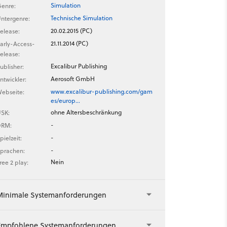
Simulation
enre:
Technische Simulation
ntergenre:
20.02.2015 (PC)
elease:
21.11.2014 (PC)
arly-Access-
elease:
Excalibur Publishing
ublisher:
Aerosoft GmbH
ntwickler:
www.excalibur-publishing.com/gam
ebseite:
es/europ…
ohne Altersbeschränkung
SK:
-
DRM:
-
pielzeit:
-
prachen:
Nein
ree 2 play:
Minimale Systemanforderungen
Empfohlene Systemanforderungen