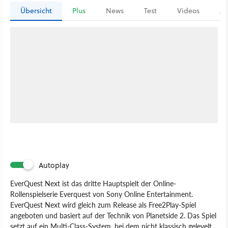
Übersicht
Plus
News
Test
Videos
Ar
Autoplay
EverQuest Next ist das dritte Hauptspielt der Online-
Rollenspielserie Everquest von Sony Online Entertainment.
EverQuest Next wird gleich zum Release als Free2Play-Spiel
angeboten und basiert auf der Technik von Planetside 2. Das Spiel
setzt auf ein Multi-Class-System, bei dem nicht klassisch gelevelt