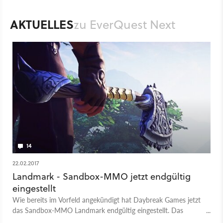
Entertainment werfen konnte und seine Eindrücke ausführlich
schildert.
AKTUELLES
zu EverQuest Next
14
22.02.2017
Landmark - Sandbox-MMO jetzt endgültig
eingestellt
Wie bereits im Vorfeld angekündigt hat Daybreak Games jetzt
das Sandbox-MMO Landmark endgültig eingestellt. Das
Projekt ging aus dem nie fertiggestellten Online-Rollenspiel