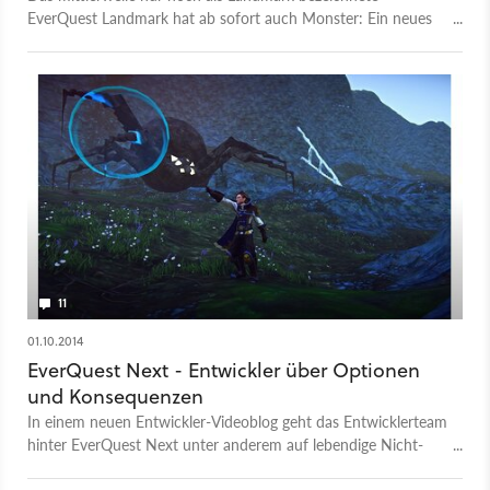
EverQuest Landmark hat ab sofort auch Monster: Ein neues
und äußerst umfangreiches Update bringt das PvE-
Spielsystem und zahlreiche weitere Features mit sich.
11
01.10.2014
EverQuest Next - Entwickler über Optionen
und Konsequenzen
In einem neuen Entwickler-Videoblog geht das Entwicklerteam
hinter EverQuest Next unter anderem auf lebendige Nicht-
Spieler-Charaktere und die Konsequenzen von
Entscheidungen der Spieler ein.