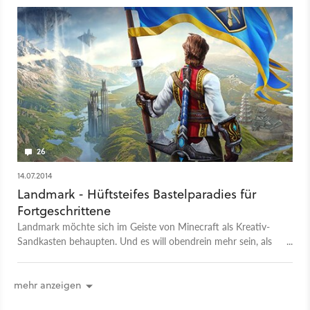
26
14.07.2014
Landmark - Hüftsteifes Bastelparadies für
Fortgeschrittene
Landmark möchte sich im Geiste von Minecraft als Kreativ-
Sandkasten behaupten. Und es will obendrein mehr sein, als
nur eine Testumgebung für Everquest Next. Was taugt das
Bastel-MMO? Wir haben es gespielt.
mehr anzeigen