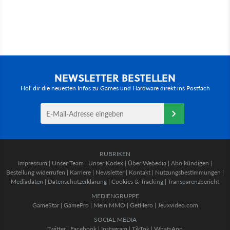
NEWSLETTER BESTELLEN
Hol' dir die neuesten Infos zu Games und Hardware direkt ins Postfach
RUBRIKEN
Impressum
|
Unser Team
|
Unser Kodex
|
Über Webedia
|
Abo kündigen
|
Bestellung widerrufen
|
Karriere
|
Newsletter
|
Kontakt
|
Nutzungsbestimmungen
|
Mediadaten
|
Datenschutzerklärung
|
Cookies & Tracking
|
Transparenzbericht
MEDIENGRUPPE
GameStar
|
GamePro
|
Mein MMO
|
GetHero
|
Jeuxvideo.com
SOCIAL MEDIA
Twitter
|
Facebook
|
Instagram
|
TikTok
|
WhatsApp