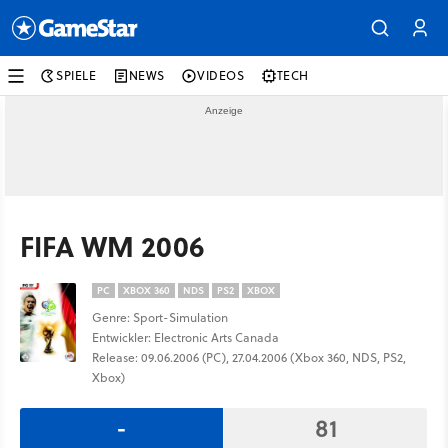
SPIELE
NEWS
VIDEOS
TECH
FIFA WM 2006
PC
XBOX 360
NDS
PS2
XBOX
Genre: Sport-Simulation
Entwickler: Electronic Arts Canada
Release: 09.06.2006 (PC), 27.04.2006 (Xbox 360, NDS, PS2,
Xbox)
-
81