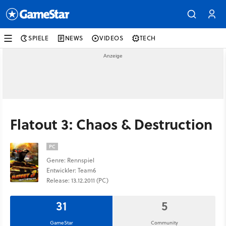
SPIELE
NEWS
VIDEOS
TECH
Flatout 3: Chaos & Destruction
PC
Genre: Rennspiel
Entwickler: Team6
Release: 13.12.2011 (PC)
31
5
GameStar
Community