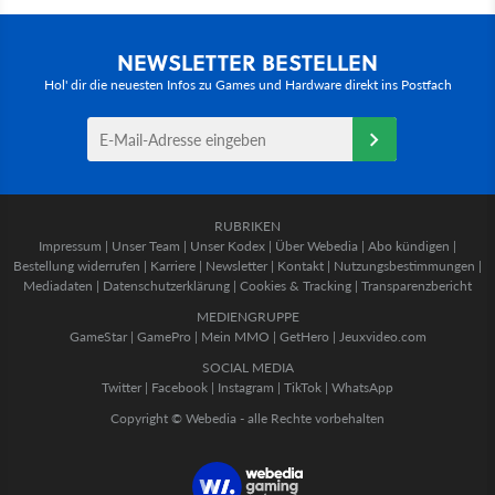
NEWSLETTER BESTELLEN
Hol' dir die neuesten Infos zu Games und Hardware direkt ins Postfach
RUBRIKEN
Impressum
|
Unser Team
|
Unser Kodex
|
Über Webedia
|
Abo kündigen
|
Bestellung widerrufen
|
Karriere
|
Newsletter
|
Kontakt
|
Nutzungsbestimmungen
|
Mediadaten
|
Datenschutzerklärung
|
Cookies & Tracking
|
Transparenzbericht
MEDIENGRUPPE
GameStar
|
GamePro
|
Mein MMO
|
GetHero
|
Jeuxvideo.com
SOCIAL MEDIA
Twitter
|
Facebook
|
Instagram
|
TikTok
|
WhatsApp
Copyright © Webedia - alle Rechte vorbehalten