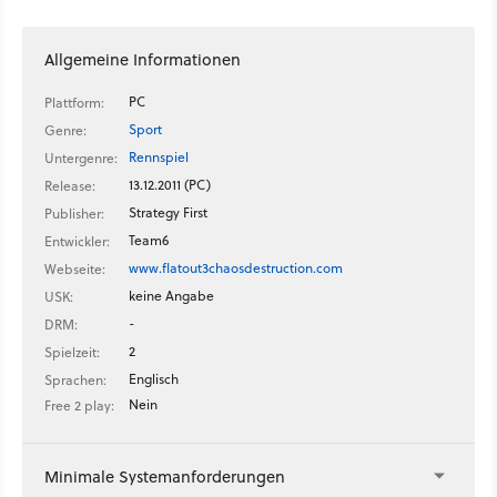
Allgemeine Informationen
PC
Plattform:
Sport
Genre:
Rennspiel
Untergenre:
13.12.2011 (PC)
Release:
Strategy First
Publisher:
Team6
Entwickler:
www.flatout3chaosdestruction.com
Webseite:
keine Angabe
USK:
-
DRM:
2
Spielzeit:
Englisch
Sprachen:
Nein
Free 2 play:
Minimale Systemanforderungen