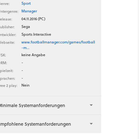
Sport
enre:
Manager
ntergenre:
04.11.2016 (PC)
elease:
Sega
ublisher:
Sports Interactive
ntwickler:
www.footballmanager.com/games/football
ebseite:
-m…
keine Angabe
SK:
-
DRM:
-
pielzeit:
-
prachen:
Nein
ree 2 play:
Minimale Systemanforderungen
Empfohlene Systemanforderungen