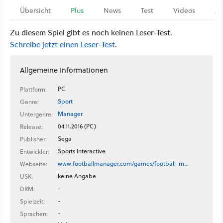
Übersicht
Plus
News
Test
Videos
Ar
Zu diesem Spiel gibt es noch keinen Leser-Test.
Schreibe jetzt einen Leser-Test
.
Allgemeine Informationen
PC
Plattform:
Sport
Genre:
Manager
Untergenre:
04.11.2016 (PC)
Release:
Sega
Publisher:
Sports Interactive
Entwickler:
www.footballmanager.com/games/football-m…
Webseite:
keine Angabe
USK:
-
DRM:
-
Spielzeit:
-
Sprachen: