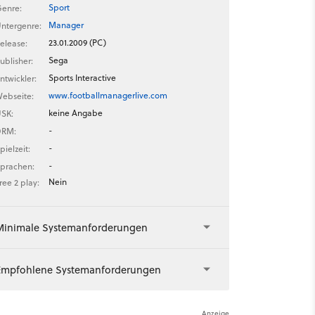
Sport
enre:
Manager
ntergenre:
23.01.2009 (PC)
elease:
Sega
ublisher:
Sports Interactive
ntwickler:
www.footballmanagerlive.com
ebseite:
keine Angabe
SK:
-
DRM:
-
pielzeit:
-
prachen:
Nein
ree 2 play:
Minimale Systemanforderungen
Empfohlene Systemanforderungen