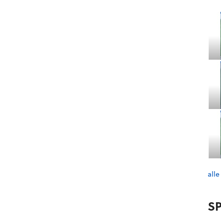
alle
SP