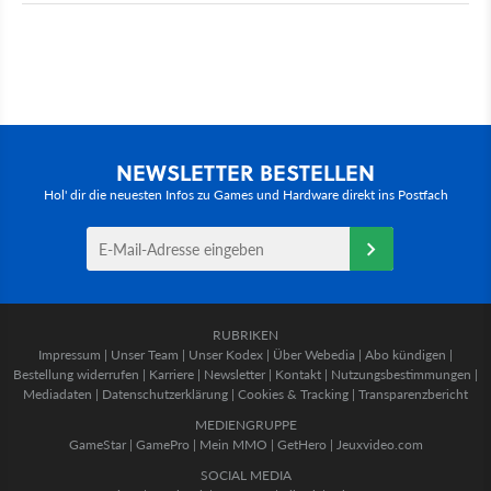
NEWSLETTER BESTELLEN
Hol' dir die neuesten Infos zu Games und Hardware direkt ins Postfach
RUBRIKEN
Impressum
|
Unser Team
|
Unser Kodex
|
Über Webedia
|
Abo kündigen
|
Bestellung widerrufen
|
Karriere
|
Newsletter
|
Kontakt
|
Nutzungsbestimmungen
|
Mediadaten
|
Datenschutzerklärung
|
Cookies & Tracking
|
Transparenzbericht
MEDIENGRUPPE
GameStar
|
GamePro
|
Mein MMO
|
GetHero
|
Jeuxvideo.com
SOCIAL MEDIA