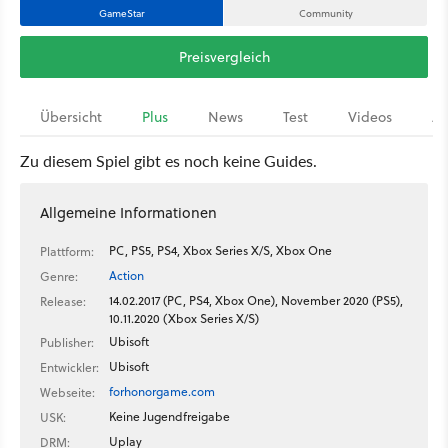
GameStar
Community
Preisvergleich
Übersicht
Plus
News
Test
Videos
Ar
Zu diesem Spiel gibt es noch keine Guides.
Allgemeine Informationen
PC, PS5, PS4, Xbox Series X/S, Xbox One
Plattform:
Action
Genre:
14.02.2017 (PC, PS4, Xbox One), November 2020 (PS5),
Release:
10.11.2020 (Xbox Series X/S)
Ubisoft
Publisher:
Ubisoft
Entwickler:
forhonorgame.com
Webseite:
Keine Jugendfreigabe
USK:
Uplay
DRM: