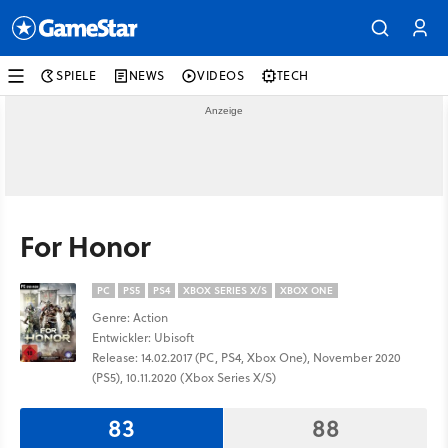
SPIELE
NEWS
VIDEOS
TECH
For Honor
PC
PS5
PS4
XBOX SERIES X/S
XBOX ONE
Genre: Action
Entwickler: Ubisoft
Release: 14.02.2017 (PC, PS4, Xbox One), November 2020
(PS5), 10.11.2020 (Xbox Series X/S)
83
88