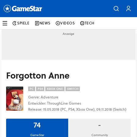
SPIELE
NEWS
VIDEOS
TECH
Forgotton Anne
PC
PS4
XBOX ONE
SWITCH
Genre: Adventure
Entwickler: ThroughLine Games
Release: 15.05.2018 (PC, PS4, Xbox One), 09.11.2018 (Switch)
74
-
GameStar
Community