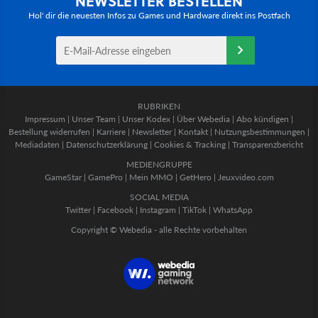
NEWSLETTER BESTELLEN
Hol' dir die neuesten Infos zu Games und Hardware direkt ins Postfach
RUBRIKEN
Impressum
|
Unser Team
|
Unser Kodex
|
Über Webedia
|
Abo kündigen
|
Bestellung widerrufen
|
Karriere
|
Newsletter
|
Kontakt
|
Nutzungsbestimmungen
|
Mediadaten
|
Datenschutzerklärung
|
Cookies & Tracking
|
Transparenzbericht
MEDIENGRUPPE
GameStar
|
GamePro
|
Mein MMO
|
GetHero
|
Jeuxvideo.com
SOCIAL MEDIA
Twitter
|
Facebook
|
Instagram
|
TikTok
|
WhatsApp
Copyright © Webedia - alle Rechte vorbehalten