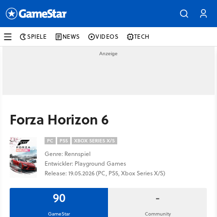
SPIELE
NEWS
VIDEOS
TECH
Forza Horizon 6
PC
PS5
XBOX SERIES X/S
Genre: Rennspiel
Entwickler: Playground Games
Release: 19.05.2026 (PC, PS5, Xbox Series X/S)
90
-
GameStar
Community