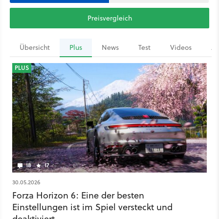
Preisvergleich
Übersicht
Plus
News
Test
Videos
Ar
PLUS
18
17
30.05.2026
Forza Horizon 6: Eine der besten
Einstellungen ist im Spiel versteckt und
deaktiviert