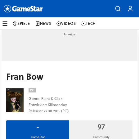
SPIELE
NEWS
VIDEOS
TECH
Fran Bow
PC
Genre: Point & Click
Entwickler: Killmonday
Release: 27.08.2015 (PC)
-
97
GameStar
Community