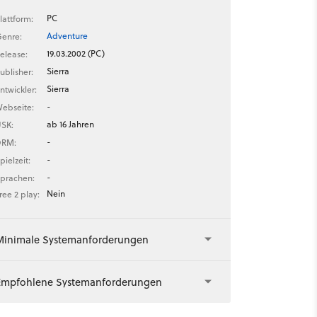
PC
lattform:
Adventure
enre:
19.03.2002 (PC)
elease:
Sierra
ublisher:
Sierra
ntwickler:
-
ebseite:
ab 16 Jahren
SK:
-
DRM:
-
pielzeit:
-
prachen:
Nein
ree 2 play:
Minimale Systemanforderungen
Empfohlene Systemanforderungen