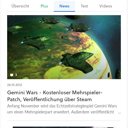
Übersicht
Plus
News
Test
Videos
Ar
3
24.10.2012
Gemini Wars - Kostenloser Mehrspieler-
Patch, Veröffentlichung über Steam
Anfang November wird das Echtzeitstrategiespiel Gemini Wars
um einen Mehrspielerpart erweitert. Außerdem veröffentlicht
der Entwickler Iceberg Interactive das Spiel über Steam.