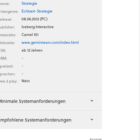
Strategie
enre:
Echtzeit-Strategie
ntergenre:
08.06.2012 (PC)
elease:
Iceberg Interactive
ublisher:
Camel 101
ntwickler:
www.geminiwars.com/index.html
ebseite:
ab 12 Jahren
SK:
-
DRM:
-
pielzeit:
-
prachen:
Nein
ree 2 play:
Minimale Systemanforderungen
Empfohlene Systemanforderungen