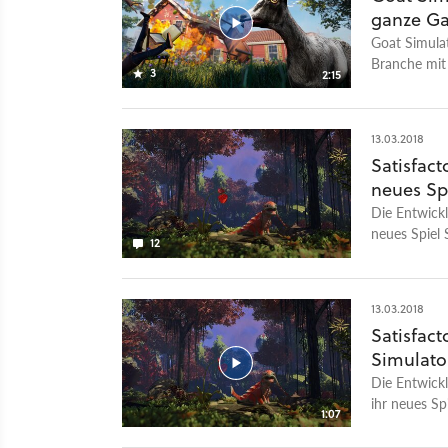
ganze Ga
Goat Simulat
Branche mit 
3
2:15
ordentlich d
Texturen und
neuem Glanz.
13.03.2018
die langweil
Satisfac
urkomische 
neues Spi
der PC-Versi
Goat City B
Die Entwickl
Space und Bu
neues Spiel 
12
erscheinen. 
13.03.2018
Satisfact
Simulato
Die Entwickl
ihr neues Sp
1:07
sich mehr für
Maschinenget