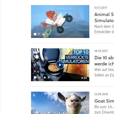
stattfinden,
03.11.2017
sind aktuell
Animal S
Simulato
Nach dem Üb
Entwickler 
7
1
hat er nun d
18.05.2017
Die 10 a
werde ic
Wer auf Ste
Seiten an Er
10
8
4:32
Firewatch üb
zu Städtebau
sind bei Fan
12.08.2016
Vollpreistit
Goat Sim
Simulators 2
Bis zum 14. 
kleine Zielg
zum Download
kann. Danebe