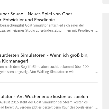
 für den ihr euch hier anmelden könnt. Mehr Informationen
 noch nicht verfügbar.
uper Squad - Neues Spiel von Goat
r-Entwickler und Pewdiepie
erraschungshit Goat Simulator entschied sich einer der
dazu, sein eigenes Studio zu gründen. Zusammen mit Pewdiepie
as neue Spiel "Super Animal Squad" entwickelt.
bsurdesten Simulatoren - Wenn ich groß bin,
h Klomanager!
am nach dem Begriff »Simulator« sucht, bekommt über 100
gebnissen angezeigt. Von Walking-Simulatoren wie
er Fahrsimulationen wie den American Truck Simulator bis hin
-Simulatoren wie Cities: Skylines. Viele Vertreter des Genres
s extrem beliebt und können qualitativ locker mit anderen
eln mithalten. Allein die Verkaufszahlen des Landwirtschafts-
ulator - Am Wochenende kostenlos spielen
017 belegen, dass das Simulations-Genre nicht mehr nur für
August 2016 steht der Goat Simulator bei Steam kostenlos
ruppen relevant ist, sondern auch massentaugliche Titel liefern
 bereit. Außerdem gibt es derzeit beim Kauf des Spiels einen
n gibt es aber auch viele absurde Simulations-Spiele, die in