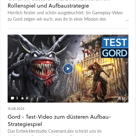
Rollenspiel und Aufbaustrategie
Herrlich finster und schön ausgeleuchtet: Im Gameplay-Video
zu Gord zeigen wir euch, was ihr in einer Mission des
Aufbaustrategie-Spiels alles so anstellt. In unserem
umfangreichen Test gehen wir ausführliche auf die Stärken
und Schwächen des neuen Aufbaustrategiespiels ein. Gord
wurde übrigens zum Teil von ehemaligen Witcher-Mitarbeitern
entwickelt und weist in seiner Inszenierung einige Paralleleln
zum großen Rollenspiel-Hit aus Polen auf. So sind die
Zwischensequenzen für ein Aufbauspiel sehr hochwertig und
auch das osteuropäische beziehungsweise slawische
angehauchte Setting der Kampagne erinnert an die Welt von
Hexer Geralt. Gord spielt allerdings in einer eigenen, ganz neu
ausgedachten Welt, in der es permanent finster ist. Das wirkt
sich nicht nur auf die Grafik, sondern auch auf das Spieldesign
3
6
11:57
aus. Der Release erfolgt am 17. August 2023.
15.08.2023
Gord - Test-Video zum düsteren Aufbau-
Strategiespiel
Das Entwicklerstudio Covenant.dev schickt uns im