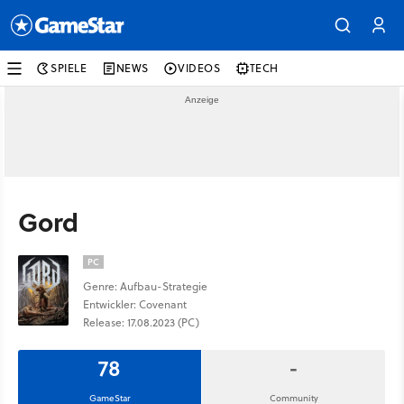
SPIELE
NEWS
VIDEOS
TECH
Gord
PC
Genre: Aufbau-Strategie
Entwickler: Covenant
Release: 17.08.2023 (PC)
78
-
GameStar
Community