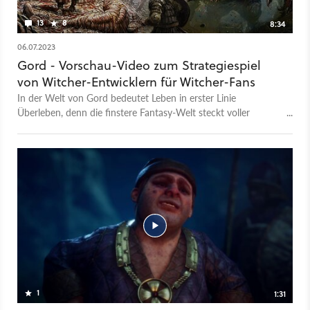
13
8
8:34
06.07.2023
Gord - Vorschau-Video zum Strategiespiel
von Witcher-Entwicklern für Witcher-Fans
In der Welt von Gord bedeutet Leben in erster Linie
Überleben, denn die finstere Fantasy-Welt steckt voller
Gefahren - manche davon sogar übernatürlich und magisch.
Um hier für die Sicherheit eurer Siedlung zu sorgen, müsst ihr
die Stärken und Schwächen eurer Bewohner kennen und sie
ideal einsetzen. Jeder Siedler ist wichtig, ob als Kind in der
Ausbildung oder als erfahrener Kämpfer bei Erkundungen des
Umlands. Im Vorschau-Video zu Gord stellen wir die
Besonderheiten dieses Strategiespiels vor, das aktuellem beim
Entwickler-Studio Covenant entsteht und am 8. August
bereits für den PC erscheinen soll.
1
1:31