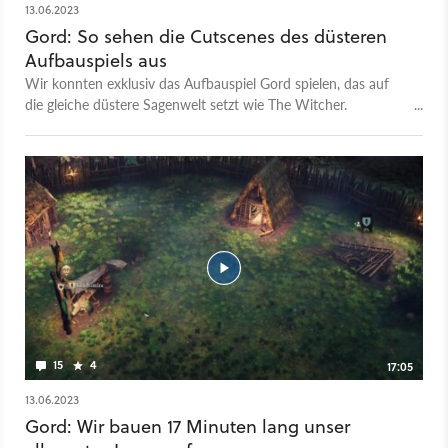
13.06.2023
Gord: So sehen die Cutscenes des düsteren
Aufbauspiels aus
Wir konnten exklusiv das Aufbauspiel Gord spielen, das auf
die gleiche düstere Sagenwelt setzt wie The Witcher.
Gleichzeitig müsst ihr hier in jeder Mission nicht nur euer Gord
ausbauen, sondern auch eure Bevölkerung vor dem Wahnsinn
bewahren. Manchmal verlangt das Spiel sogar von euch,
wirklich grausame Entscheidungen zu fällen. Die Geschichte
wird dabei in solchen Zwischensequenzen vorangetrieben, die
ihr regelmäßig zu sehen bekommt. Hier haben wir die
allererste für euch in voller Länge.
15
4
17:05
13.06.2023
Gord: Wir bauen 17 Minuten lang unser