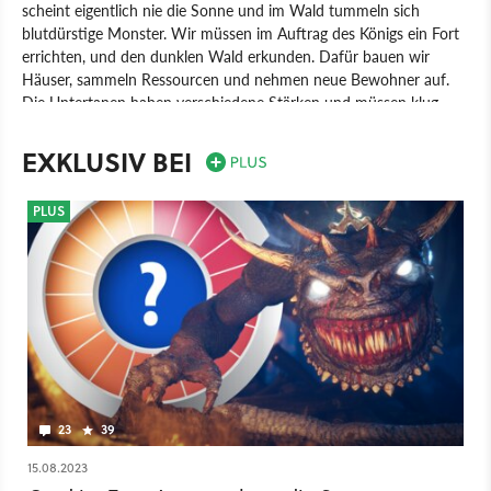
scheint eigentlich nie die Sonne und im Wald tummeln sich
blutdürstige Monster. Wir müssen im Auftrag des Königs ein Fort
errichten, und den dunklen Wald erkunden. Dafür bauen wir
Häuser, sammeln Ressourcen und nehmen neue Bewohner auf.
Die Untertanen haben verschiedene Stärken und müssen klug
verteilt werden. Außerdem kann es passieren, dass die Schrecken
des Waldes zu psychologischen Schäden führen. Diese Bürden
EXKLUSIV BEI
können dann psychische oder physische Folgen haben. Gord wird
von dem polnischen Entwickler Covenant entwickelt, das von
PLUS
einem ehemaligen Produzent bei CD Projekt Red gegründet
wurde.
Spiel
PC
Aufbau-Strategie
Strategie
Covenant
Gord
23
39
15.08.2023