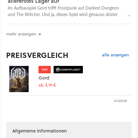
allererstes Lager auf
Im Aufbauspiel Gord trifft Frostpunk auf Darkest Dungeon
und The Witcher. Und ja, dieses Spiel wird genauso düster
und blutig, wie diese Mischung vermuten lässt. In erster Linie
ist Gord aber ein Aufbauspiel, in dem ihr ein Lager inmitten
eines finsteren Waldes voller Monster hochzieht. Im
mehr anzeigen
Gameplay-Video seht ihr ungekürzt 17 Minuten lang, wie wir
in der ersten Mission des Spiels unser erstes eigenes Gord
PREISVERGLEICH
errichten. Was uns sonst noch alles beim Spielen widerfahren
alle anzeigen
ist, lest ihr am besten in unserer großen Preview nach.
TIPP
Gord
ab 3,19 €
ANZEIGE
Allgemeine Informationen