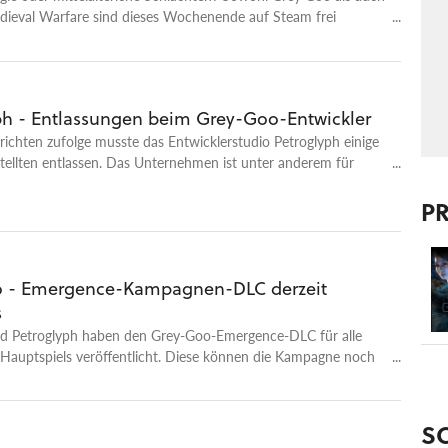
edieval Warfare sind dieses Wochenende auf Steam frei
i Gefallen gibt es beide Spiele mit großem Rabatt im Sale.
ph - Entlassungen beim Grey-Goo-Entwickler
richten zufolge musste das Entwicklerstudio Petroglyph einige
tellten entlassen. Das Unternehmen ist unter anderem für
antwortlich und besteht größtenteils aus Ex-Mitarbeitern von
tudios.
P
 - Emergence-Kampagnen-DLC derzeit
s
d Petroglyph haben den Grey-Goo-Emergence-DLC für alle
 Hauptspiels veröffentlicht. Diese können die Kampagne noch
Juni kostenlos herunterladen. Ab dem Abend wird er dann für
zu kaufen sein.
S