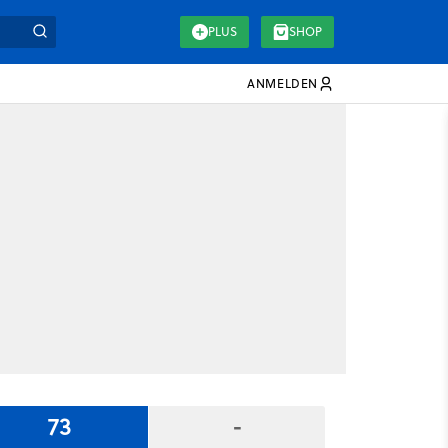
PLUS
SHOP
ANMELDEN
73
-