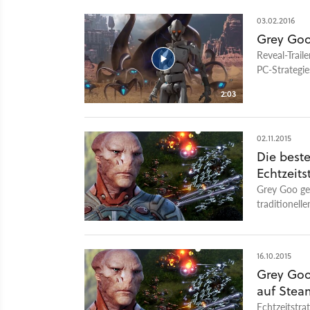
03.02.2016
Grey Goo 
Reveal-Trail
PC-Strategie
2:03
02.11.2015
Die best
Echtzeits
Grey Goo geh
traditionell
aufleben läss
16.10.2015
Grey Goo
auf Stea
Echtzeitstra