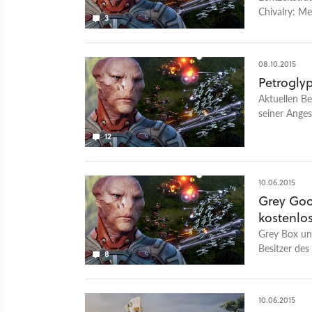
Chivalry: M
3
spielbar. Be
08.10.2015
Petrogly
Aktuellen Be
seiner Anges
Grey Goo ver
12
Westwood S
10.06.2015
Grey Goo
kostenlo
Grey Box un
Besitzer des
8
bis zum 11. 
alle Spieler 
10.06.2015