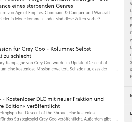
G
hance eines sterbenden Genres
U
nre von Age of Empires, Command & Conquer und Warcraft
ieder in Mode kommen - oder sind diese Zeiten vorbei?
R
P
E
W
sion für Grey Goo - Kolumne: Selbst
U
t zu schlecht
tory-Kampagne von Grey Goo wurde im Update »Descent of
S
um eine kostenlose Mission erweitert. Schade nur, dass der
S
z wohl auch der Tiefpunkt des ganzen Spiels ist, findet
F
or Christian Fritz Schneider.
 - Kostenloser DLC mit neuer Fraktion und
ve Edition« veröffentlicht
etroglyph hat Descent of the Shroud, eine kostenlose
für das Strategiespiel Grey Goo veröffentlicht. Außerdem gibt
efinitive Edition eine neue Version des Spiels, die alle DLCs und
ack enthält.