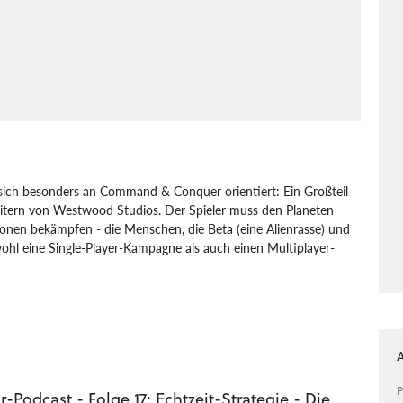
s sich besonders an Command & Conquer orientiert: Ein Großteil
itern von Westwood Studios. Der Spieler muss den Planeten
onen bekämpfen - die Menschen, die Beta (eine Alienrasse) und
wohl eine Single-Player-Kampagne als auch einen Multiplayer-
Petroglyph
Grey Goo
P
Podcast - Folge 17: Echtzeit-Strategie - Die