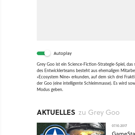
Autoplay
Grey Goo ist ein Science-Fiction-Strategie-Spiel, da
des Entwicklerteams besteht aus ehemaligen Mitarbe
»Ecosystem Nine« erkunden, auf dem sich drei Frakti
der Goo (eine intelligente Schleimmasse). Es wird so
Modus geben.
Spiel
PC
Echtzeit-Strategie
Strategie
Greybox
AKTUELLES
zu Grey Goo
07.10.2017
GameStar-