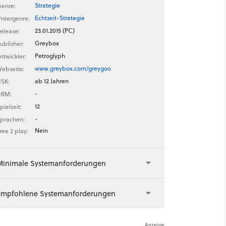
Strategie
enre:
Echtzeit-Strategie
ntergenre:
23.01.2015 (PC)
elease:
Greybox
ublisher:
Petroglyph
ntwickler:
www.greybox.com/greygoo
ebseite:
ab 12 Jahren
SK:
-
DRM:
12
pielzeit:
-
prachen:
Nein
ree 2 play:
Minimale Systemanforderungen
Empfohlene Systemanforderungen