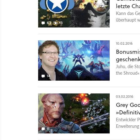
letzte C
Kann das Ge
überhaupt w
63
13
10.02.2016
Bonusmis
geschenk
Juhu, die S
the Shroud« 
14
Bonus-Einsat
GameStar-Aut
03.02.2016
Grey Goo
»Definiti
Entwickler P
Erweiterung 
11
es mit der D
den Soundtr