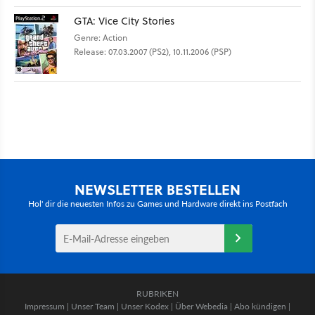
GTA: Vice City Stories
Genre: Action
Release: 07.03.2007 (PS2), 10.11.2006 (PSP)
NEWSLETTER BESTELLEN
Hol' dir die neuesten Infos zu Games und Hardware direkt ins Postfach
RUBRIKEN
Impressum
|
Unser Team
|
Unser Kodex
|
Über Webedia
|
Abo kündigen
|