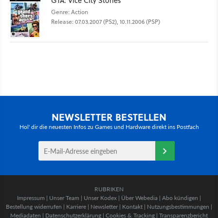
GTA: Vice City Stories
Genre: Action
Release: 07.03.2007 (PS2), 10.11.2006 (PSP)
NEWSLETTER BESTELLEN
Hol' dir die neuesten Infos zu Games und Hardware direkt ins Postfach
RUBRIKEN
Impressum
|
Unser Team
|
Unser Kodex
|
Über Webedia
|
Abo kündigen
|
Bestellung widerrufen
|
Karriere
|
Newsletter
|
Kontakt
|
Nutzungsbestimmungen
|
Mediadaten
|
Datenschutzerklärung
|
Cookies & Tracking
|
Transparenzbericht