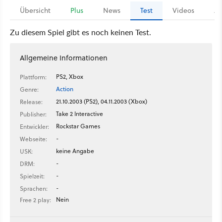
Übersicht
Plus
News
Test
Videos
Ar
Zu diesem Spiel gibt es noch keinen Test.
Allgemeine Informationen
PS2, Xbox
Plattform:
Action
Genre:
21.10.2003 (PS2), 04.11.2003 (Xbox)
Release:
Take 2 Interactive
Publisher:
Rockstar Games
Entwickler:
-
Webseite:
keine Angabe
USK:
-
DRM:
-
Spielzeit:
-
Sprachen:
Nein
Free 2 play: