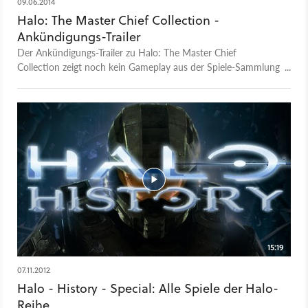
09.06.2014
Halo: The Master Chief Collection -
Ankündigungs-Trailer
Der Ankündigungs-Trailer zu Halo: The Master Chief
Collection zeigt noch kein Gameplay aus der Spiele-Sammlung
aber eine Szene aus den überarbeiteten Render-Sequenzen
von Halo 2. Halo: The Master Chief Collection enthällt alle
Master-Chief-Halos bis Halo 4 und erscheint exklusiv für die
Xbox One. Dabei ist auch die Anniversary-Edition von Halo 2.
15:19
07.11.2012
Halo - History - Special: Alle Spiele der Halo-
Reihe