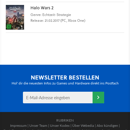
Halo Wars 2
Genre: Echtzeit-Strategie
Release: 21.02.2017 (PC, Xbox One)
NEWSLETTER BESTELLEN
Hol' dir die neuesten Infos zu Games und Hardware direkt ins Postfach
RUBRIKEN
Impressum
|
Unser Team
|
Unser Kodex
|
Über Webedia
|
Abo kündigen
|