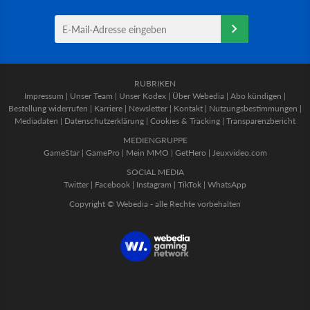
RUBRIKEN
Impressum
|
Unser Team
|
Unser Kodex
|
Über Webedia
|
Abo kündigen
|
Bestellung widerrufen
|
Karriere
|
Newsletter
|
Kontakt
|
Nutzungsbestimmungen
|
Mediadaten
|
Datenschutzerklärung
|
Cookies & Tracking
|
Transparenzbericht
MEDIENGRUPPE
GameStar
|
GamePro
|
Mein MMO
|
GetHero
|
Jeuxvideo.com
SOCIAL MEDIA
Twitter
|
Facebook
|
Instagram
|
TikTok
|
WhatsApp
Copyright © Webedia - alle Rechte vorbehalten