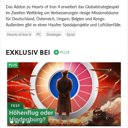
Das Addon zu Hearts of Iron 4 erweitert das Globalstrategiespiel
im Zweiten Weltkrieg um Verbesserungen riesige Missionsbäume
für Deutschland, Österreich, Ungarn, Belgien und Kongo.
Außerdem gibt es einen Haufen Spezialprojekte und Luftüberfälle.
Hearts of Iron 4
PC
Strategie
Spiel
Hearts of Iron 4: Götterdämmerung
Paradox Interactive
EXKLUSIV BEI
Paradox Development
PLUS
82
24