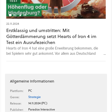
ein demokratisches oder diktatorisches Königreich umbauen
oder der kommunistischen Lehre folgen. Als Käufer des neuen
Expansion Passes bekommt ihr übrigens den Ritt der
82
24
Walküren (der im Video im Hintergrund läuft) von Richard
Wagner als Soundtrack mit dazu.
22.11.2024
Erstklassig und umstritten: Mit
Götterdämmerung setzt Hearts of Iron 4 im
Test ein Ausrufezeichen
Hearts of Iron 4 hat eine große Erweiterung bekommen, die
bei Spielern sehr gut ankommt. Vor allem aus Deutschland
gibt es aber auch Kritik. Im Test schauen wir uns beide Seiten
an.
Allgemeine Informationen
PC
Plattform:
Strategie
Genre:
14.11.2024 (PC)
Release:
Paradox Interactive
Publisher: