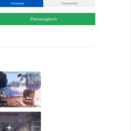
GameStar
Community
Preisvergleich