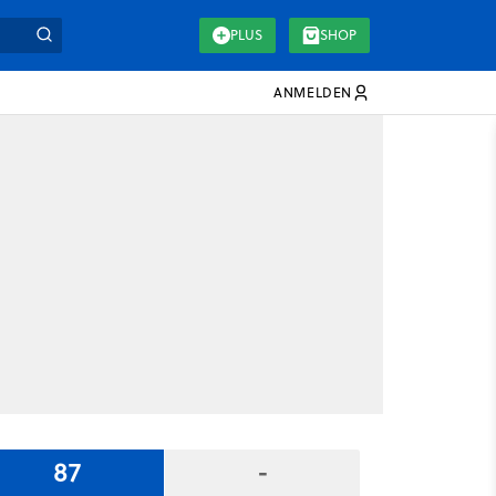
PLUS
SHOP
ANMELDEN
87
-