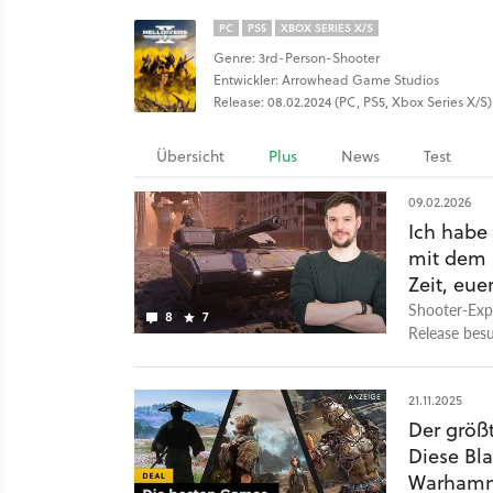
PC
PS5
XBOX SERIES X/S
Genre: 3rd-Person-Shooter
Entwickler: Arrowhead Game Studios
Release: 08.02.2024 (PC, PS5, Xbox Series X/S)
Übersicht
Plus
News
Test
09.02.2026
Ich habe
mit dem 
Zeit, eu
Shooter-Expe
8
7
Release besu
21.11.2025
Der größ
Diese Bl
Warhammer