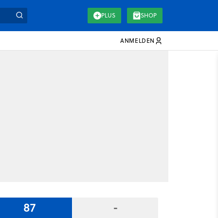
PLUS
SHOP
ANMELDEN
87
-