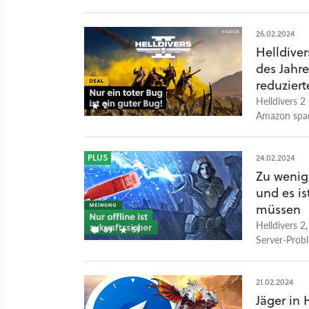
26.02.2024
Helldiver
des Jahre
reduziert
Helldivers 2
2
Amazon spart
PLUS
24.02.2024
Zu wenig
und es is
müssen
Helldivers 2
89
59
Server-Probl
Peter.
21.02.2024
Jäger in 