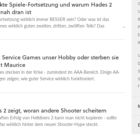
ekte Spiele-Fortsetzung und warum Hades 2
G
 nah dran ist
U
ortsetzung wirklich immer BESSER sein? Oder was ist das
R
nes wirklich guten zweiten, dritten, zwölften Teils? Das
P
wir zum Release von Hades 2!
E
W
U
n Service Games unser Hobby oder sterben sie
it Maurice
S
s stecken in der Krise - zumindest im AAA-Bereich. Einige AA-
gen zeigen, wie guter Service wirklich funktioniert.
S
F
s 2 zeigt, woran andere Shooter scheitern
ten Erfolg von Helldivers 2 kann man nicht kopieren - sollte
as wirklich hinter dem neuen Shooter-Hype steckt.