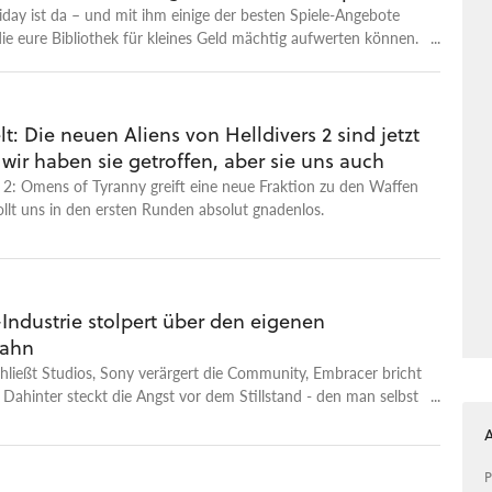
iday ist da – und mit ihm einige der besten Spiele-Angebote
die eure Bibliothek für kleines Geld mächtig aufwerten können.
ch krasse Highlights, die jetzt zu so starken Preisen erhältlich
hr praktisch nicht widerstehen könnt.
t: Die neuen Aliens von Helldivers 2 sind jetzt
 - wir haben sie getroffen, aber sie uns auch
s 2: Omens of Tyranny greift eine neue Fraktion zu den Waffen
llt uns in den ersten Runden absolut gnadenlos.
Industrie stolpert über den eigenen
ahn
hließt Studios, Sony verärgert die Community, Embracer bricht
 Dahinter steckt die Angst vor dem Stillstand - den man selbst
hat.
P