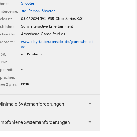
Shooter
enre:
3rd-Person-Shooter
ntergenre:
08.02.2024 (PC, PS5, Xbox Series X/S)
elease:
Sony Interactive Entertainment
ublisher:
Arrowhead Game Studios
ntwickler:
www.playstation.com/de-de/games/helldi
ebseite:
ve…
ab 16 Jahren
SK:
-
DRM:
-
pielzeit:
-
prachen:
Nein
ree 2 play:
Minimale Systemanforderungen
Empfohlene Systemanforderungen