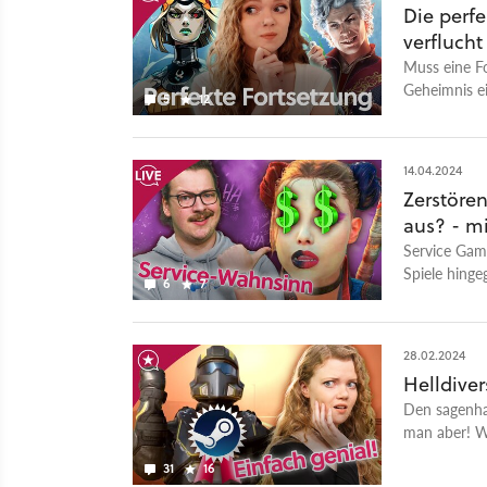
Die perf
verflucht
Muss eine F
Geheimnis ei
5
12
diskutieren 
14.04.2024
Zerstöre
aus? - m
Service Game
Spiele hinge
6
7
28.02.2024
Helldiver
Den sagenhaf
man aber! W
31
16