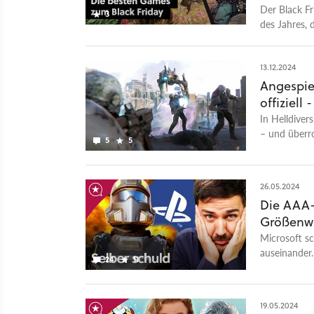
Der Black Fr
3
des Jahres, 
Wir zeigen eu
sind, dass i
13.12.2024
Angespiel
offiziell
In Helldiver
– und überro
5
5
26.05.2024
Die AAA-
Größenw
Microsoft sc
auseinander.
24
11
verschuldet 
19.05.2024