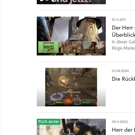
Genres. Wir
10.11.2011
Der Herr 
Überblic
In dieser Gal
Ringe-Marke 
hineinerfund
01.04.2004
Die Rück
PLUS-Archiv
09.11.2003
Herr der 