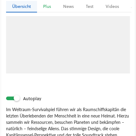
Übersicht
Plus
News
Test
Videos
Ar
Autoplay
Im Weltraum-Survivalspiel führen wir als Raumschiffskapitän die
letzten Überlebenden der Menschheit in eine neue Heimat. Hierzu
sammeln wir Ressourcen, besuchen Planeten und bekämpfen –
natürlich – feindselige Aliens. Das stimmige Design, die coole
Kapitänssessel-Perspektive und der tolle Soundtrack stehen