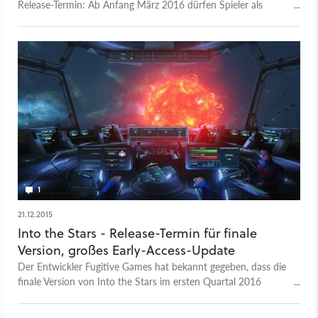
Release-Termin: Ab Anfang März 2016 dürfen Spieler als
Weltraum-Kapitän die unendlichen Weiten des Alls erkunden.
1
21.12.2015
Into the Stars - Release-Termin für finale
Version, großes Early-Access-Update
Der Entwickler Fugitive Games hat bekannt gegeben, dass die
finale Version von Into the Stars im ersten Quartal 2016
erscheinen wird. Seit kurzem steht zudem ein umfangreiches
Early-Access-Update zum Download bereit.