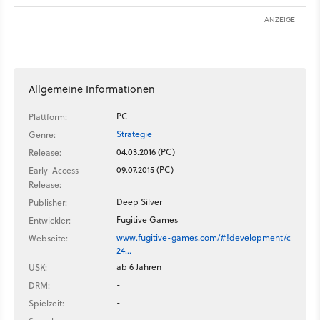
ANZEIGE
Allgemeine Informationen
PC
Plattform:
Strategie
Genre:
04.03.2016 (PC)
Release:
09.07.2015 (PC)
Early-Access-
Release:
Deep Silver
Publisher:
Fugitive Games
Entwickler:
www.fugitive-games.com/#!development/c
Webseite:
24…
ab 6 Jahren
USK:
-
DRM:
-
Spielzeit: