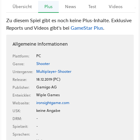
Übersicht
Plus
News
Test
Videos
Ar
Zu diesem Spiel gibt es noch keine Plus-Inhalte. Exklusive
Reports und Videos gibt's bei
GameStar Plus
.
Allgemeine Informationen
PC
Plattform:
Shooter
Genre:
Multiplayer-Shooter
Untergenre:
18.12.2019 (PC)
Release:
Gamigo AG
Publisher:
Wiple Games
Entwickler:
ironsightgame.com
Webseite:
keine Angabe
USK:
-
DRM:
-
Spielzeit:
-
Sprachen: