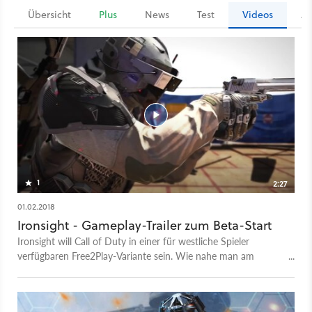
Übersicht
Plus
News
Test
Videos
Ar
1
2:27
01.02.2018
Ironsight - Gameplay-Trailer zum Beta-Start
Ironsight will Call of Duty in einer für westliche Spieler
verfügbaren Free2Play-Variante sein. Wie nahe man am
Vorbild ist, zeigt der Trailer. Und wer selbst anspielen möchte,
der kann Ironsight ab dem 01. Februar 2018 kostenlos
herunterladen und spielen. Mehr zu Ironsight in unserer