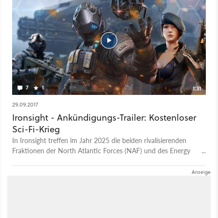
Meldung zum Open-Beta-Start.
7
1
1:31
29.09.2017
Ironsight - Ankündigungs-Trailer: Kostenloser
Sci-Fi-Krieg
In Ironsight treffen im Jahr 2025 die beiden rivalisierenden
Fraktionen der North Atlantic Forces (NAF) und des Energy
Development Enterprise Networks (EDEN) im Kampf um die
letzten Ressourcen der Erde aufeinander. Der Online-Shooter
setzt auf ein Free2Play-Modell und freischalt- bzw.
freikaufbare Skins. Die Entwickler von Wiple-Games
versprechen zu Release 20 verschiedene Maps mit Spielmodi
wie Search & Destroy oder Domination, bei denen Teamplay