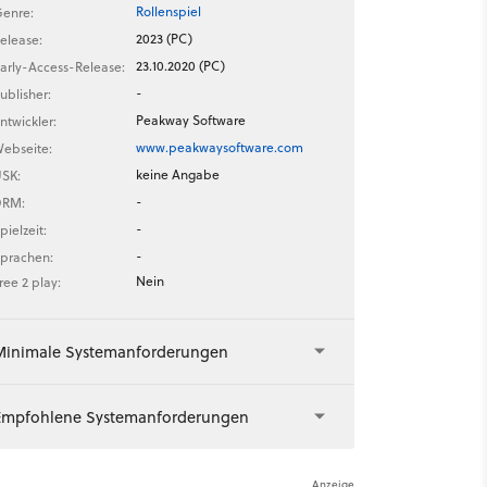
Rollenspiel
enre:
2023 (PC)
elease:
23.10.2020 (PC)
arly-Access-Release:
-
ublisher:
Peakway Software
ntwickler:
www.peakwaysoftware.com
ebseite:
keine Angabe
SK:
-
DRM:
-
pielzeit:
-
prachen:
Nein
ree 2 play:
Minimale Systemanforderungen
Empfohlene Systemanforderungen