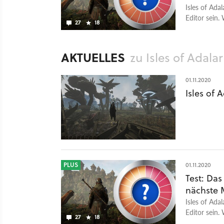
Isles of Ad
Editor sein.
27
18
gerecht wird
AKTUELLES
zu Isles of Adalar
01.11.2020
Isles of 
PLUS
01.11.2020
Test: Das
nächste 
Isles of Ad
Editor sein.
27
18
gerecht wird