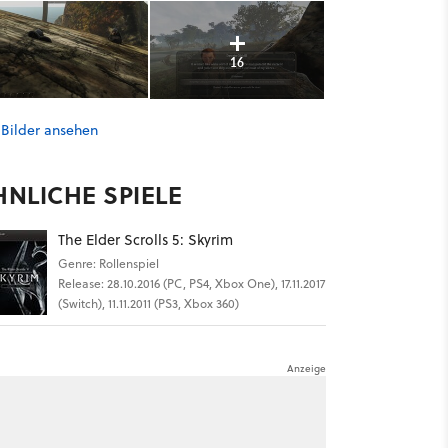
16
 Bilder ansehen
HNLICHE SPIELE
The Elder Scrolls 5: Skyrim
Genre: Rollenspiel
Release: 28.10.2016 (PC, PS4, Xbox One), 17.11.2017
(Switch), 11.11.2011 (PS3, Xbox 360)