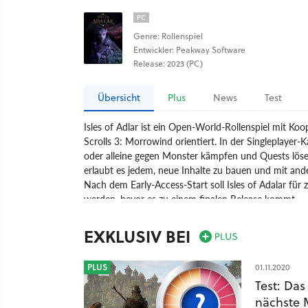
PC
Genre: Rollenspiel
Entwickler: Peakway Software
Release: 2023 (PC)
Übersicht
Plus
News
Test
Isles of Adlar ist ein Open-World-Rollenspiel mit Koo
Scrolls 3: Morrowind orientiert. In der Singleplayer
oder alleine gegen Monster kämpfen und Quests lösen.
erlaubt es jedem, neue Inhalte zu bauen und mit ande
Nach dem Early-Access-Start soll Isles of Adalar für 
werden, bevor es zu einem finalen Release kommt.
Spiel
PC
Rollenspiel
Peakway Software
Isles o
EXKLUSIV BEI
PLUS
01.11.2020
Test: Das
nächste 