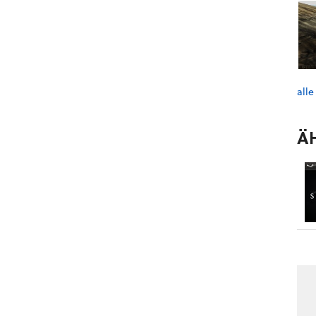
alle
Ä