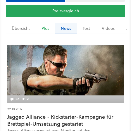
Preisvergleich
Übersicht
Plus
News
Test
Videos
Ar
22
2
22.10.2017
Jagged Alliance - Kickstarter-Kampagne für
Brettspiel-Umsetzung gestartet
Jagged Alliance wandert vom Monitor auf den