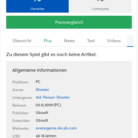
GameStar
Community
Preisvergleich
Übersicht
Plus
News
Test
Videos
Ar
Zu diesem Spiel gibt es noch keine Artikel.
Allgemeine Informationen
PC
Plattform:
Shooter
Genre:
3rd-Person-Shooter
Untergenre:
03.12.2009 (PC)
Release:
Ubisoft
Publisher:
Ubisoft
Entwickler:
avatargame.de.ubi.com
Webseite:
ab 16 Jahren
USK: