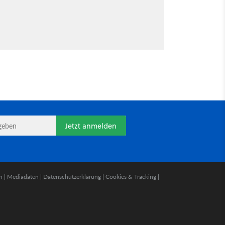
Jetzt anmelden
n
|
Mediadaten
|
Datenschutzerklärung
|
Cookies & Tracking
|