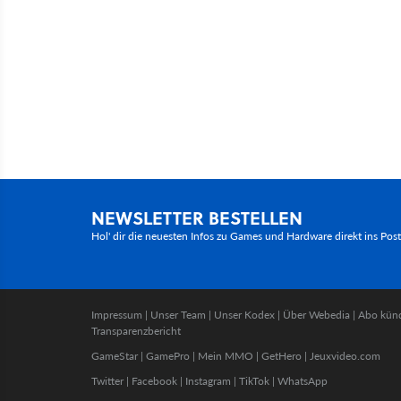
NEWSLETTER BESTELLEN
Hol' dir die neuesten Infos zu Games und Hardware direkt ins Pos
Impressum
|
Unser Team
|
Unser Kodex
|
Über Webedia
|
Abo kün
Transparenzbericht
GameStar
|
GamePro
|
Mein MMO
|
GetHero
|
Jeuxvideo.com
Twitter
|
Facebook
|
Instagram
|
TikTok
|
WhatsApp