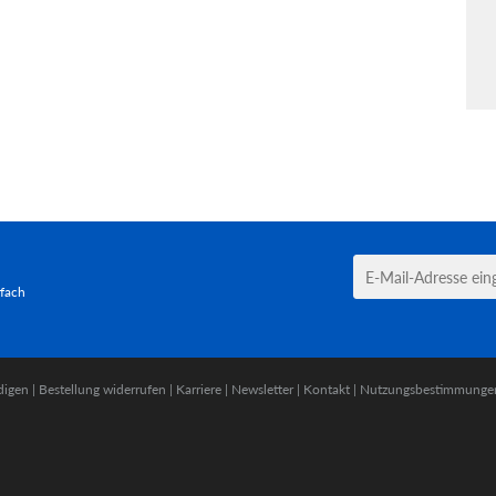
tfach
digen
|
Bestellung widerrufen
|
Karriere
|
Newsletter
|
Kontakt
|
Nutzungsbestimmunge