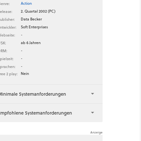
Action
enre:
2. Quartal 2002 (PC)
elease:
Data Becker
ublisher:
Soft Enterprises
ntwickler:
-
ebseite:
ab 6 Jahren
SK:
-
DRM:
-
pielzeit:
-
prachen:
Nein
ree 2 play:
Minimale Systemanforderungen
Empfohlene Systemanforderungen