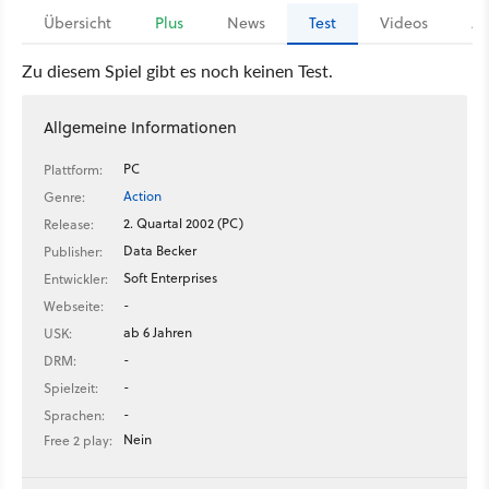
Übersicht
Plus
News
Test
Videos
Ar
Zu diesem Spiel gibt es noch keinen Test.
Allgemeine Informationen
PC
Plattform:
Action
Genre:
2. Quartal 2002 (PC)
Release:
Data Becker
Publisher:
Soft Enterprises
Entwickler:
-
Webseite:
ab 6 Jahren
USK:
-
DRM:
-
Spielzeit:
-
Sprachen:
Nein
Free 2 play: