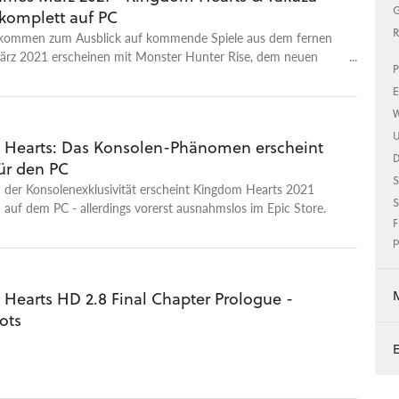
G
 komplett auf PC
R
llkommen zum Ausblick auf kommende Spiele aus dem fernen
ärz 2021 erscheinen mit Monster Hunter Rise, dem neuen
P
n, oder Kingdom Hearts gleich mehrere spannende Titel. Aber
E
roßen Marken schwappen auch kleinere Namen zu uns
e etwa die Visual-Novel-Adventure-Mischung Root Film.
W
fen sich PC-Spieler endlich über eine komplette Yakuza-
U
Hearts: Das Konsolen-Phänomen erscheint
 der Plattform freuen. Der Ausblick in die Welt der
ür den PC
Spiele bringt euch zudem auch unsere ganz persönlichen
S
iesen Monat haben wir beispielsweise Bravely Default 2
 der Konsolenexklusivität erscheint Kingdom Hearts 2021
S
nd geben euch einen Tipp aus dem Team – Ann-Kathrin stellt
 auf dem PC - allerdings vorerst ausnahmslos im Epic Store.
endo gerade frisch angekündigte Project Triangle Strategy
F
p
Hearts HD 2.8 Final Chapter Prologue -
ots