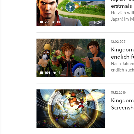
erstmals
Herzlich wi
Japan! Im M
20
14
14:04
Harvest Moo
neben den g
herüber, wi
12.02.2021
Außerdem dür
Kingdom 
Sammlung auf
endlich f
japanischen 
Eindrücke. D
Nach Jahren
angespielt u
endlich auch
104
4
das von Nint
genauer vor.
15.12.2016
Kingdom 
Screensh