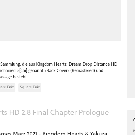
le-Sammlung, die aus Kingdom Hearts: Dream Drop Distance HD
nchained ×[chi] genannt »Back Cover« (Remastered) und
assage besteht.
are Enix
Square Enix
s HD 2.8 Final Chapter Prologue
P
mes März 2021 - Kingdom Hearts & Yakuza