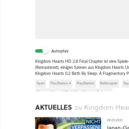
Autoplay
Kingdom Hearts HD 2.8 Final Chapter ist eine Spie
(Remastered), einigen Szenen aus Kingdom Hearts U
Kingdom Hearts 0.2 Birth By Sleep: A Fragmentory P
Spiel
PlayStation 4
PlayStation
Rollenspiel
Squ
Kingdom Hearts HD 2.8 Final Chapter Prologue
AKTUELLES
zu Kingdom Heart
28.02.2021
Japan-Ga