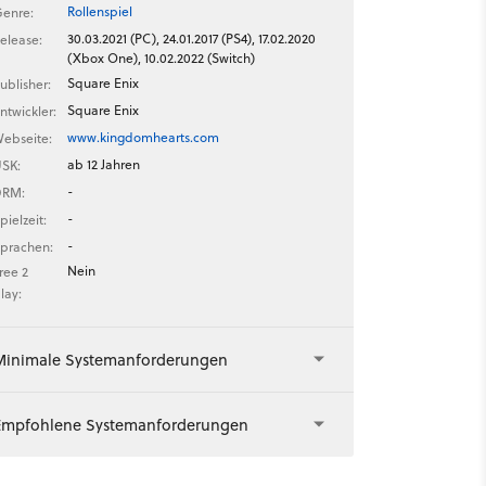
Rollenspiel
enre:
30.03.2021 (PC), 24.01.2017 (PS4), 17.02.2020
elease:
(Xbox One), 10.02.2022 (Switch)
Square Enix
ublisher:
Square Enix
ntwickler:
www.kingdomhearts.com
ebseite:
ab 12 Jahren
SK:
-
DRM:
-
pielzeit:
-
prachen:
Nein
ree 2
lay:
Minimale Systemanforderungen
Empfohlene Systemanforderungen