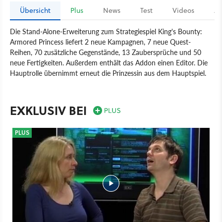
Übersicht
Plus
News
Test
Videos
Ar
Die Stand-Alone-Erweiterung zum Strategiespiel King's Bounty:
Armored Princess liefert 2 neue Kampagnen, 7 neue Quest-
Reihen, 70 zusätzliche Gegenstände, 13 Zaubersprüche und 50
neue Fertigkeiten. Außerdem enthält das Addon einen Editor. Die
Hauptrolle übernimmt erneut die Prinzessin aus dem Hauptspiel.
Spiel
PC
Rundenstrategie
Strategie
dtp entertainment
Katauri Interactive
King's Bounty: Crossworlds
EXKLUSIV BEI
PLUS