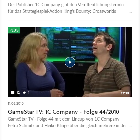
Der Publisher 1C Company gibt den Veröffentlichungstermin
für das Strategiespiel-Addon King's Bounty: Crossworlds
bekannt.
PLUS
12
1
13:30
11.06.2010
GameStar TV: 1C Company - Folge 44/2010
GameStar TV - Folge 44 mit dem Lineup von 1C Company:
Petra Schmitz und Heiko Klinge über die gleich mehrere in der
Entwicklung befindlichen Spiele.