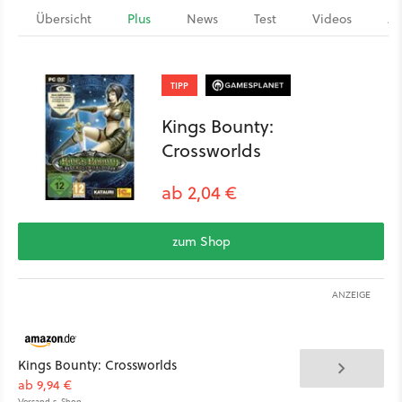
Übersicht
Plus
News
Test
Videos
Ar
TIPP
Kings Bounty:
Crossworlds
ab 2,04 €
zum Shop
ANZEIGE
Kings Bounty: Crossworlds
ab 9,94 €
Versand s. Shop