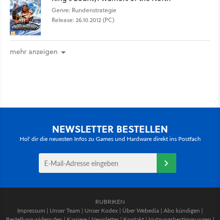
Genre: Rundenstrategie
Release: 26.10.2012 (PC)
mehr anzeigen
NEWSLETTER BESTELLEN
Hol' dir die neuesten Infos zu Games und Hardware direkt ins Postfach
RUBRIKEN
Impressum
|
Unser Team
|
Unser Kodex
|
Über Webedia
|
Abo kündigen
|
Bestellung widerrufen
|
Karriere
|
Newsletter
|
Kontakt
|
Nutzungsbestimmungen
|