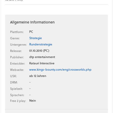
Allgemeine Informationen
PC
Plattform:
Strategie
Genre:
Rundenstrategie
Untergenre:
01.10.2010 (PC)
Release:
dtp entertainment
Publisher:
Katauri Interactive
Entwickler:
www.kings-bounty.com/eng/crossworlds.php
Webseite:
ab 12 Jahren
USK:
-
DRM:
-
Spielzeit:
-
Sprachen:
Nein
Free 2 play: