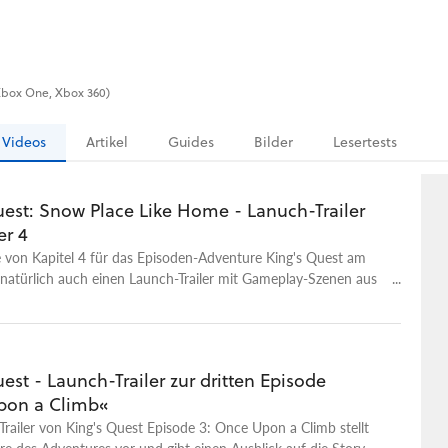
 (Xbox One, Xbox 360)
Videos
Artikel
Guides
Bilder
Lesertests
uest: Snow Place Like Home - Lanuch-Trailer
er 4
 von Kapitel 4 für das Episoden-Adventure King's Quest am
 natürlich auch einen Launch-Trailer mit Gameplay-Szenen aus
hapter »Snow Place Like Home«. Das Video zeigt dabei
rößtenteils Story-Sequenzen, was aber natürlich auch zum Spiel
ßlich ist King's Quest ein sehr storylastiges Spiel. Snow Place
reht sich um die Rückkehr von Alexander, dem Sohn von
est - Launch-Trailer zur dritten Episode
m, der als Baby entführt wurde und nun als junger Mann zu
pon a Climb«
ie zurückkehrt. Natürlich gilt es nun herauszufinden, was mit
all den Jahren passiert ist. Kapitel 4 für King's Quest ist für PC,
railer von King's Quest Episode 3: Once Upon a Climb stellt
box 360 und Xbox One verfügbar. Nach dieser Episode wird es
re des Adventures vor und gibt einen Ausblick auf die Story.