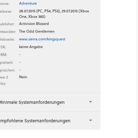
Adventure
enre:
28.07.2015 (PC, PS4, PS3), 29.07.2015 (Xbox
elease:
One, Xbox 360)
Activision Blizzard
ublisher:
The Odd Gentlemen
ntwickler:
www.sierra.com/kingsquest
ebseite:
keine Angabe
SK:
-
DRM:
-
pielzeit:
-
prachen:
Nein
ree 2
lay:
Minimale Systemanforderungen
Empfohlene Systemanforderungen