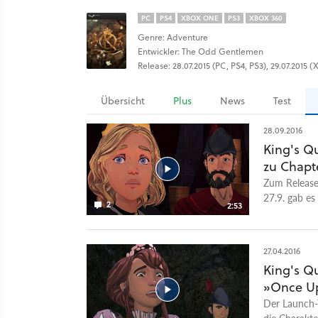
PC
PS4
XBOX ONE
PS3
XBOX 360
Genre: Adventure
Entwickler: The Odd Gentlemen
Release: 28.07.2015 (PC, PS4, PS3), 29.07.2015
Übersicht
Plus
News
Test
28.09.2016
King's Q
zu Chapt
Zum Release
27.9. gab es
2
2:53
dem neuen C
allerdings g
passt, schlie
27.04.2016
Like Home d
King's Qu
König Graha
»Once U
seiner Famil
Alexander in 
Der Launch-T
PS3, PS4, X
die Charakte