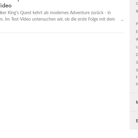
G
Video
R
siker King's Quest kehrt als modernes Adventure zurück - in
. Im Test-Video untersuchen wir, ob die erste Folge mit dem
P
el "Der seinen Ritter stand" der Telltale-Konkurrenz die Stirn
E
W
U
S
S
F
p