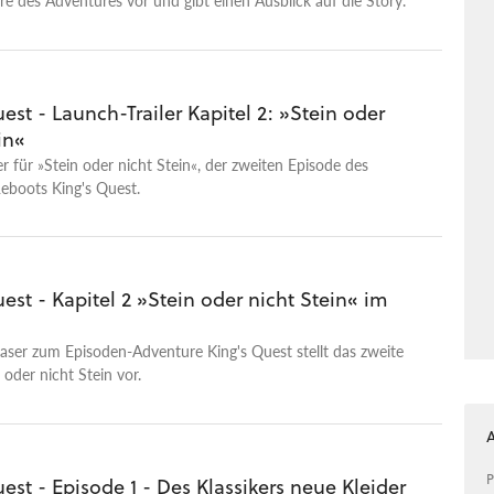
ftes Chapter und einen Epilog als Finale geben. Der Release
Teile ist noch vor Weihnachten 2016 geplant.
est - Launch-Trailer Kapitel 2: »Stein oder
in«
er für »Stein oder nicht Stein«, der zweiten Episode des
eboots King's Quest.
est - Kapitel 2 »Stein oder nicht Stein« im
aser zum Episoden-Adventure King's Quest stellt das zweite
 oder nicht Stein vor.
P
est - Episode 1 - Des Klassikers neue Kleider