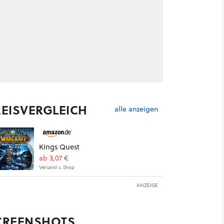
REISVERGLEICH
alle anzeigen
Kings Quest
ab 3,07 €
Versand s. Shop
ANZEIGE
CREENSHOTS