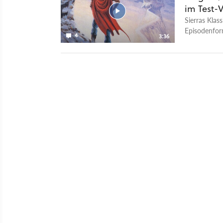
im Test-
Sierras Klas
Episodenform
4
3:36
holprigen Tit
bieten kann.