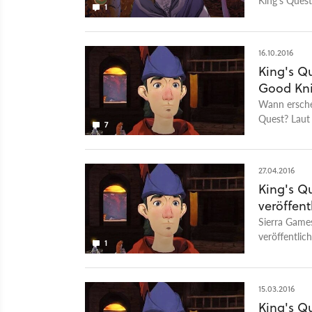
1
Gwendoyln. 
erhältlich.
16.10.2016
King's Qu
Good Kn
Wann erschei
Quest? Laut
7
den 25. Okto
sehen.
27.04.2016
King's Q
veröffent
Sierra Games
veröffentlic
1
Climb« zu se
15.03.2016
King's Qu