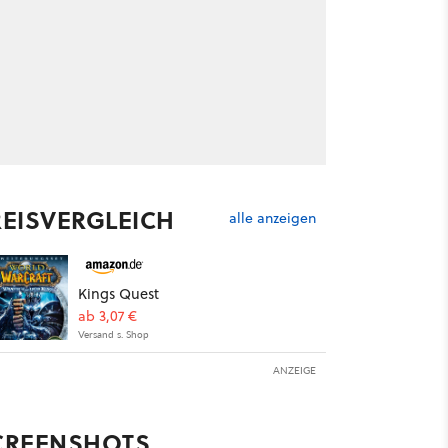
REISVERGLEICH
alle anzeigen
Kings Quest
ab 3,07 €
Versand s. Shop
ANZEIGE
CREENSHOTS