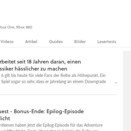
 (Xbox One, Xbox 360)
Videos
Artikel
Guides
Bilder
Lesertests
rbeitet seit 18 Jahren daran, einen
ssiker hässlicher zu machen
 6 gilt bis heute für viele Fans der Reihe als Höhepunkt. Ein
s Spiel sogar so sehr, dass er jahrelang an einem Downgrade
t.
uest - Bonus-Ende: Epilog-Episode
licht
tlemen haben jetzt die Epilog-Episode für das Adventure
 veröffentlicht. Darin übernehmen Spieler die Rolle von