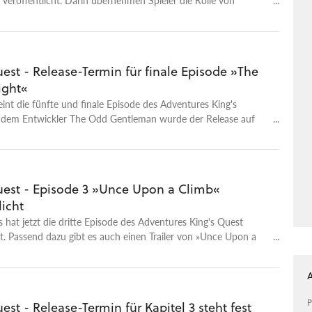
Die Episode ist nur im Rahmen der Complete Collection
est - Release-Termin für finale Episode »The
ight«
nt die fünfte und finale Episode des Adventures King's
 dem Entwickler The Odd Gentleman wurde der Release auf
ber 2016 festgelegt. Außerdem gibt es erste Screenshots zu
uest - Episode 3 »Unce Upon a Climb«
licht
 hat jetzt die dritte Episode des Adventures King's Quest
ht. Passend dazu gibt es auch einen Trailer von »Unce Upon a
hen.
P
est - Release-Termin für Kapitel 3 steht fest