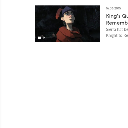
16.06.2015
King's Qu
Rememb
Sierra hat b
Knight to R
9
gegeben. Zud