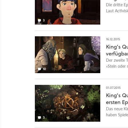
Die dritte E
Laut Activi
Climb« am 2
3
16.12.2015
King’s Qu
verfügbar
Der zweite T
»Stein oder 
10
Vergangenhei
beschützen.
01.07.2015
King's Qu
ersten E
Das neue Ki
haben Spiele
3
vorzubestell
sein.