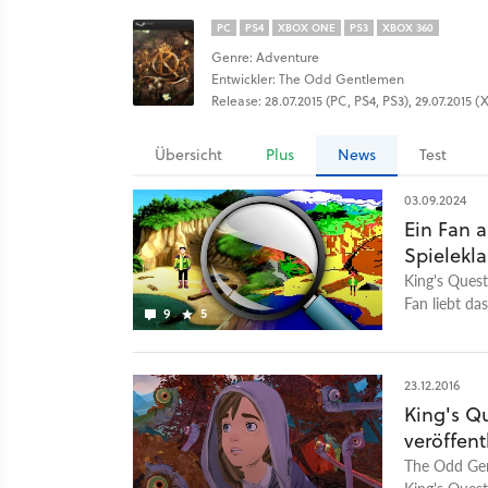
PC
PS4
XBOX ONE
PS3
XBOX 360
Genre: Adventure
Entwickler: The Odd Gentlemen
Release: 28.07.2015 (PC, PS4, PS3), 29.07.2015
Übersicht
Plus
News
Test
03.09.2024
Ein Fan a
Spielekla
King's Quest
Fan liebt da
9
5
gewerkelt ha
23.12.2016
King's Q
veröffent
The Odd Gen
King's Quest