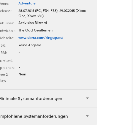
Adventure
enre:
28.07.2015 (PC, PS4, PS3), 29.07.2015 (Xbox
elease:
One, Xbox 360)
Activision Blizzard
ublisher:
The Odd Gentlemen
ntwickler:
www.sierra.com/kingsquest
ebseite:
keine Angabe
SK:
-
DRM:
-
pielzeit:
-
prachen:
Nein
ree 2
lay:
Minimale Systemanforderungen
Empfohlene Systemanforderungen