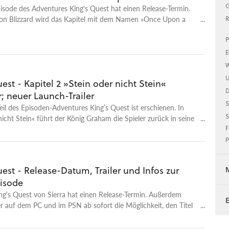
G
pisode des Adventures King's Quest hat einen Release-Termin.
sion Blizzard wird das Kapitel mit dem Namen »Once Upon a
R
6. April 2016 auf PC und Konsolen erscheinen.
P
E
W
U
est - Kapitel 2 »Stein oder nicht Stein«
; neuer Launch-Trailer
S
eil des Episoden-Adventures King’s Quest ist erschienen. In
S
nicht Stein« führt der König Graham die Spieler zurück in seine
t und seine erste große Aufgabe, das Reich vor Goblins zu
F
p
est - Release-Datum, Trailer und Infos zur
pisode
ng's Quest von Sierra hat einen Release-Termin. Außerdem
r auf dem PC und im PSN ab sofort die Möglichkeit, den Titel
en. Auf Micsoroft-Konsolen wird dies in einer Woche möglich