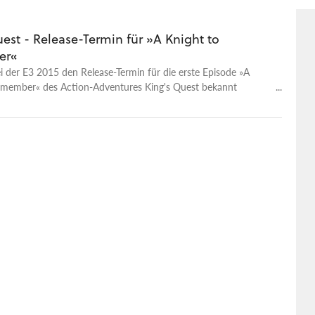
est - Release-Termin für »A Knight to
er«
ei der E3 2015 den Release-Termin für die erste Episode »A
emember« des Action-Adventures King's Quest bekannt
em gibt es den E3-Trailer sowie neue Screenshots.