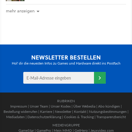
mehr anzeigen
NEWSLETTER BESTELLEN
Hol' dir die neuesten Infos zu Games und Hardware direkt ins Postfach
RUBRIKEN
Impressum
|
Unser Team
|
Unser Kodex
|
Über Webedia
|
Abo kündigen
|
Bestellung widerrufen
|
Karriere
|
Newsletter
|
Kontakt
|
Nutzungsbestimmungen
|
Mediadaten
|
Datenschutzerklärung
|
Cookies & Tracking
|
Transparenzbericht
MEDIENGRUPPE
GameStar
|
GamePro
|
Mein MMO
|
GetHero
|
Jeuxvideo.com