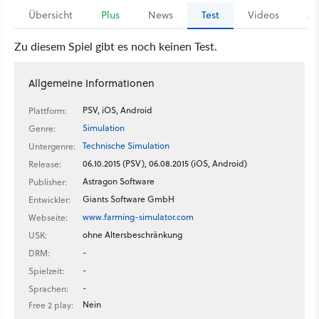
Übersicht
Plus
News
Test
Videos
Ar
Zu diesem Spiel gibt es noch keinen Test.
Allgemeine Informationen
PSV, iOS, Android
Plattform:
Simulation
Genre:
Technische Simulation
Untergenre:
06.10.2015 (PSV), 06.08.2015 (iOS, Android)
Release:
Astragon Software
Publisher:
Giants Software GmbH
Entwickler:
www.farming-simulator.com
Webseite:
ohne Altersbeschränkung
USK:
-
DRM:
-
Spielzeit:
-
Sprachen:
Nein
Free 2 play: