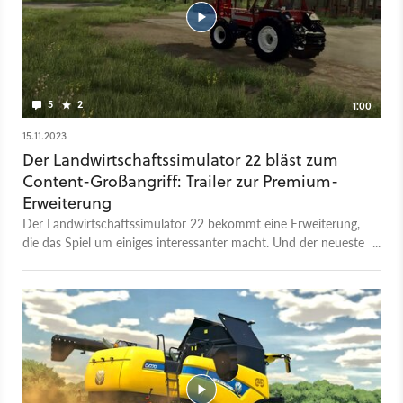
5
2
1:00
15.11.2023
Der Landwirtschaftssimulator 22 bläst zum
Content-Großangriff: Trailer zur Premium-
Erweiterung
Der Landwirtschaftssimulator 22 bekommt eine Erweiterung,
die das Spiel um einiges interessanter macht. Und der neueste
Trailer gibt euch einen Einblick in die zusätzlichen Inhalte, die
euer Farming-Erlebnis bald bereichern werden. Hier werden
bereits einige der neuen Maschinen vorgestellt, die ihr fahren
könnt, aber auch Pflanzenarten, die ihr in Zukunft aufziehen
und ernten dürft. Damit erhaltet ihr hier noch mehr Inhalte als
in der bereits zuvor veröffentlichten Platinum-Edition. Die
Erweiterung ist jetzt für Windows, Mac und Konsolen
erhältlich.