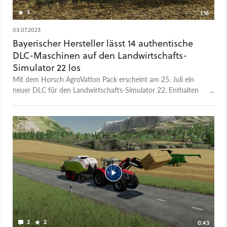
5
1:16
03.07.2023
Bayerischer Hersteller lässt 14 authentische
DLC-Maschinen auf den Landwirtschafts-
Simulator 22 los
Mit dem Horsch AgroVation Pack erscheint am 25. Juli ein
neuer DLC für den Landwirtschafts-Simulator 22. Enthalten
ist neben einer neuen Map eine Sammlung von 14 Maschinen
des namensgebenden Herstellers Horsch aus Schwandorf in
Bayern. Laut Entwickler umfasst das Paket effiziente
Hochleistungsmaschinen wie die Einzelkornsämaschine
Maestro 24.50 SV und die Sämaschine Avatar 12.25 D, den
Striegel Cura 24 ST oder die Messerwalze Cultro 12 TC sowie
die Hacke Transformer 12 VF. Die Karte basiert ebenfalls auf
einem realen Vorbild: »Mit der Horsch AgroVation Farm, die
sich real im tschechischen Knežmost befindet, erwartet Fans
eine originalgetreu nachgebaute Umgebung der Farm mit ihren
kleinen und großen Feldern sowie verschiedenen
Lagergebäuden«, so der Hersteller. Der DLC ist ab 25. Juli
2
2
0:43