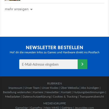
mehr anzeigen
NEWSLETTER BESTELLEN
Hol' dir die neuesten Infos zu Games und Hardware direkt ins Postfach
RUBRIKEN
Impressum
|
Unser Team
|
Unser Kodex
|
Über Webedia
|
Abo kündigen
|
Bestellung widerrufen
|
Karriere
|
Newsletter
|
Kontakt
|
Nutzungsbestimmungen
|
Mediadaten
|
Datenschutzerklärung
|
Cookies & Tracking
|
Transparenzbericht
MEDIENGRUPPE
GameStar
|
GamePro
|
Mein MMO
|
GetHero
|
Jeuxvideo.com