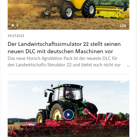
2
1:06
29.07.2023
Der Landwirtschaftssimulator 22 stellt seinen
neuen DLC mit deutschen Maschinen vor
Das neue Horsch AgroVation Pack ist der neueste DLC für
den Landwirtschafts-Simulator 22 und bietet euch nicht nur
neue Fahrzeuge, sondern auch eine Nachbildung der Horsch
AgroVation Farm in Knežmost, Tschechien als zusätzliche Map,
auf der ihr eure Felder anlegen könnt. Insgesamt könnt ihr hier
14 Hochleistungsmaschinen des deutschen Herstellers Horsch
einsetzen. Die sind, wie für das Spiel üblich, detailgetreu
nachgebaut und im Trailer könnt ihr euch genau ansehen, was
für eine Figur sie im Spiel selbst abgeben. Der DLC ist bereits
erschienen und ihr könnt ihn jetzt auf Windows, MacOS,
Playstation 4, PS5, Xbox One und Xbox Series X/S spielen.