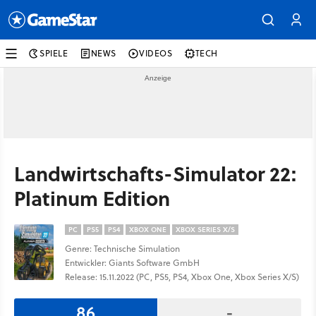
SPIELE
NEWS
VIDEOS
TECH
Landwirtschafts-Simulator 22:
Platinum Edition
PC
PS5
PS4
XBOX ONE
XBOX SERIES X/S
Genre: Technische Simulation
Entwickler: Giants Software GmbH
Release: 15.11.2022 (PC, PS5, PS4, Xbox One, Xbox Series X/S)
86
-