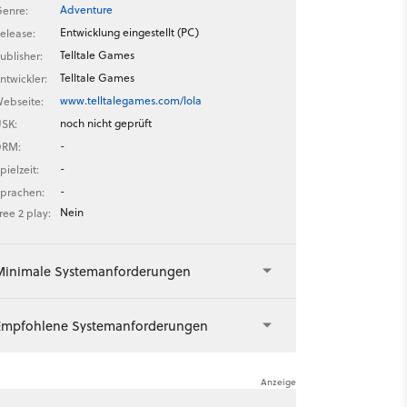
Adventure
enre:
Entwicklung eingestellt (PC)
elease:
Telltale Games
ublisher:
Telltale Games
ntwickler:
www.telltalegames.com/lola
ebseite:
noch nicht geprüft
SK:
-
DRM:
-
pielzeit:
-
prachen:
Nein
ree 2 play:
Minimale Systemanforderungen
Empfohlene Systemanforderungen