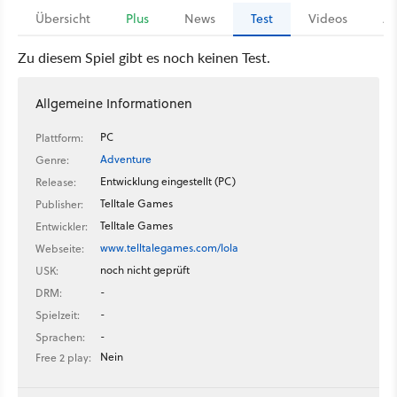
Übersicht
Plus
News
Test
Videos
Ar
Zu diesem Spiel gibt es noch keinen Test.
Allgemeine Informationen
PC
Plattform:
Adventure
Genre:
Entwicklung eingestellt (PC)
Release:
Telltale Games
Publisher:
Telltale Games
Entwickler:
www.telltalegames.com/lola
Webseite:
noch nicht geprüft
USK:
-
DRM:
-
Spielzeit:
-
Sprachen:
Nein
Free 2 play: