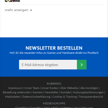
mehr anzeigen
NEWSLETTER BESTELLEN
Hol' dir die neuesten Infos zu Games und Hardware direkt ins Postfach
RUBRIKEN
Impressum
|
Unser Team
|
Unser Kodex
|
Über Webedia
|
Abo kündigen
|
Bestellung widerrufen
|
Karriere
|
Newsletter
|
Kontakt
|
Nutzungsbestimmungen
|
Mediadaten
|
Datenschutzerklärung
|
Cookies & Tracking
|
Transparenzbericht
MEDIENGRUPPE
GameStar
|
GamePro
|
Mein MMO
|
GetHero
|
Jeuxvideo.com