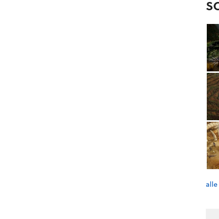
S
alle