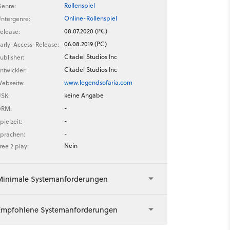
Rollenspiel
enre:
Online-Rollenspiel
ntergenre:
08.07.2020 (PC)
elease:
06.08.2019 (PC)
arly-Access-Release:
Citadel Studios Inc
ublisher:
Citadel Studios Inc
ntwickler:
www.legendsofaria.com
ebseite:
keine Angabe
SK:
-
DRM:
-
pielzeit:
-
prachen:
Nein
ree 2 play:
Minimale Systemanforderungen
Empfohlene Systemanforderungen