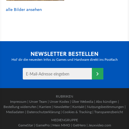
alle Bilder ansehen
NEWSLETTER BESTELLEN
Hol' dir die neuesten Infos zu Games und Hardware direkt ins Postfach
RUBRIKEN
Impressum
|
Unser Team
|
Unser Kodex
|
Über Webedia
|
Abo kündigen
|
Bestellung widerrufen
|
Karriere
|
Newsletter
|
Kontakt
|
Nutzungsbestimmungen
|
Mediadaten
|
Datenschutzerklärung
|
Cookies & Tracking
|
Transparenzbericht
MEDIENGRUPPE
GameStar
|
GamePro
|
Mein MMO
|
GetHero
|
Jeuxvideo.com