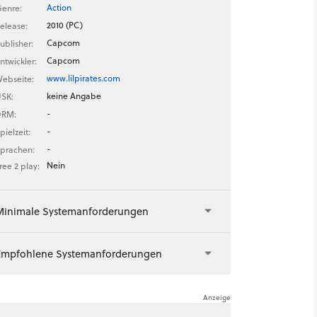
Action
enre:
2010 (PC)
elease:
Capcom
ublisher:
Capcom
ntwickler:
www.lilpirates.com
ebseite:
keine Angabe
SK:
-
DRM:
-
pielzeit:
-
prachen:
Nein
ree 2 play:
Minimale Systemanforderungen
Empfohlene Systemanforderungen