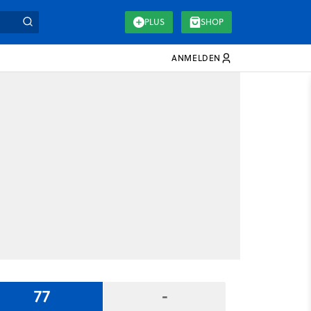
PLUS
SHOP
ANMELDEN
77
-