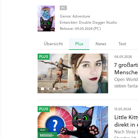
PC
Genre: Adventure
Entwickler: Double Dagger Studio
Release: 09.05.2024 (PC)
Übersicht
Plus
News
Test
PLUS
06.05.2026
7 großart
Menschen
Open Worlds 
sieben fanta
14
33
Stunden dur
PLUS
15.05.2024
Little Ki
direkt in
Nach Stray 
Stunden ist 