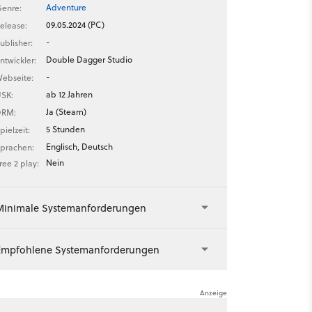
Adventure
enre:
09.05.2024 (PC)
elease:
-
ublisher:
Double Dagger Studio
ntwickler:
-
ebseite:
ab 12 Jahren
SK:
Ja (Steam)
DRM:
5 Stunden
pielzeit:
Englisch, Deutsch
prachen:
Nein
ree 2 play:
Minimale Systemanforderungen
Empfohlene Systemanforderungen