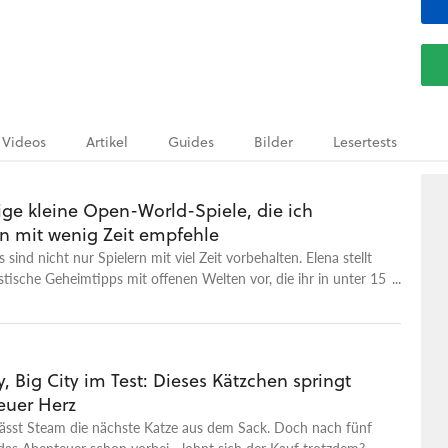
Videos
Artikel
Guides
Bilder
Lesertests
ige kleine Open-World-Spiele, die ich
 mit wenig Zeit empfehle
sind nicht nur Spielern mit viel Zeit vorbehalten. Elena stellt
stische Geheimtipps mit offenen Welten vor, die ihr in unter 15
chspielen könnt.
tty, Big City im Test: Dieses Kätzchen springt
 euer Herz
lässt Steam die nächste Katze aus dem Sack. Doch nach fünf
das Abenteuer schon vorbei - lohnt sich der Kauf trotzdem?